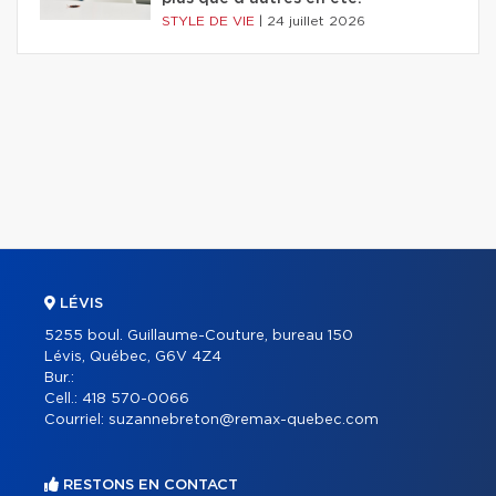
STYLE DE VIE
|
24 juillet 2026
LÉVIS
5255 boul. Guillaume-Couture, bureau 150
Lévis, Québec, G6V 4Z4
Bur.:
Cell.:
418 570-0066
Courriel:
suzannebreton@remax-quebec.com
RESTONS EN CONTACT