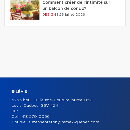
Comment créer de l'intimité sur
un balcon de condo?
DESIGN
|
26 juillet 2026
LÉVIS
5255 boul. Guillaume-Couture, bureau 150
Lévis, Québec, G6V 4Z4
Bur.:
Cell.:
418 570-0066
Courriel:
suzannebreton@remax-quebec.com